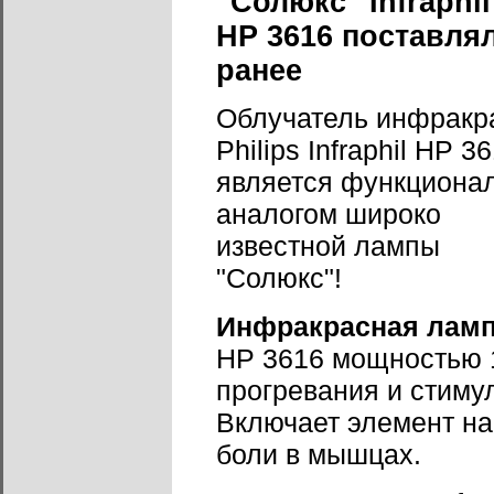
"Солюкс" Infraphil
HP 3616 поставля
ранее
Облучатель инфракр
Philips Infraphil HP 3
является функциона
аналогом широко
известной лампы
"Солюкс"!
Инфракрасная ламп
HP 3616 мощностью 1
прогревания и стиму
Включает элемент на
боли в мышцах.