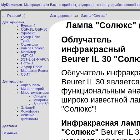
MyDomen.ru
: Мы предлагаем Вам не приборы, а здоровье, красоту и работоспособно
Главная! ;-)
Для здоровья
»»
Лампа "Солюкс"
Для здоровья
Лампа "Солюкс" 
Вулкан-2
ОБР-15, ОБР-30
Уфобакт
Супер Плюс
Облучатель
Турбо
Солнышко
инфракрасный
Лампа Солюкс
Магнитер
АМТ-02
Beurer IL 30 "Сол
УЗТ-1.01.Ф АРСА
Поток-1
Элфор-Проф
Облучатель инфракр
Массажер Beurer
СВИТ
Beurer IL 30 является
Для красоты
Дарсонваль
функциональным ан
Мини-солярий
Миостимуляторы
Стимул
широко известной л
Миоритм
Beurer 80
"Солюкс"!
Элфор-К
Фонофорез
Лечение
целлюлита
Инфракрасная лам
Доставка
"Солюкс"
Beurer IL 3
Вакансия